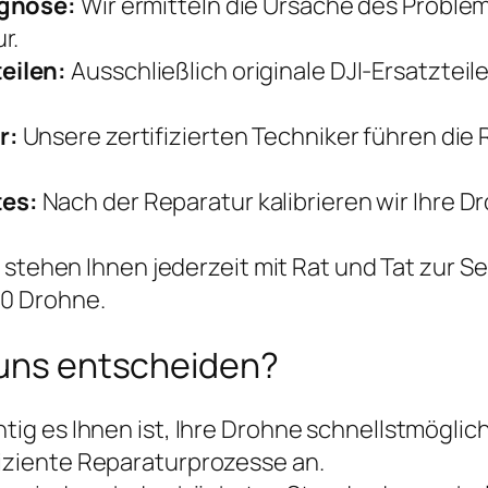
agnose:
Wir ermitteln die Ursache des Proble
r.
eilen:
Ausschließlich originale DJI-Ersatztei
r:
Unsere zertifizierten Techniker führen die 
tes:
Nach der Reparatur kalibrieren wir Ihre D
 stehen Ihnen jederzeit mit Rat und Tat zur S
30 Drohne.
r uns entscheiden?
htig es Ihnen ist, Ihre Drohne schnellstmöglic
fiziente Reparaturprozesse an.