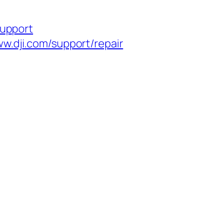
support
ww.dji.com/support/repair