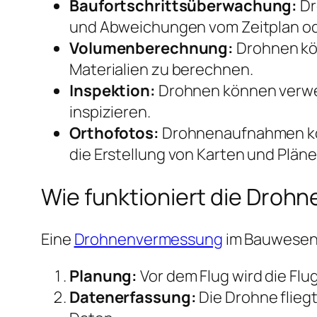
Baufortschrittsüberwachung:
Dr
und Abweichungen vom Zeitplan od
Volumenberechnung:
Drohnen kö
Materialien zu berechnen.
Inspektion:
Drohnen können verwe
inspizieren.
Orthofotos:
Drohnenaufnahmen kön
die Erstellung von Karten und Plä
Wie funktioniert die Dro
Eine
Drohnenvermessung
im Bauwesen e
Planung:
Vor dem Flug wird die Fl
Datenerfassung:
Die Drohne flieg